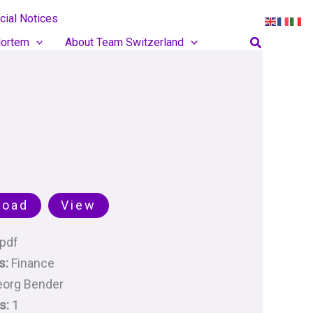
cial Notices
Search
ortem
About Team Switzerland
load
View
pdf
s:
Finance
eorg Bender
s:
1