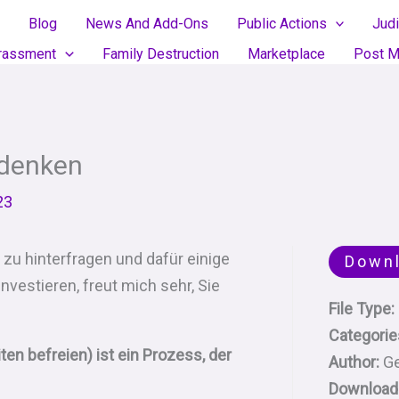
Blog
News And Add-Ons
Public Actions
Judi
rassment
Family Destruction
Marketplace
Post M
denken
23
zu hinterfragen und dafür einige
Down
nvestieren, freut mich sehr, Sie
File Type:
!
Categorie
n befreien) ist ein Prozess, der
Author:
G
Download