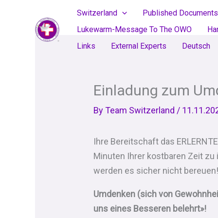
Skip
Switzerland
Published Documents
to
Lukewarm-Message To The OWO
Ha
content
Links
External Experts
Deutsch
Einladung zum Um
By
Team Switzerland
/
11.11.20
Ihre Bereitschaft das ERLERNTE 
Minuten Ihrer kostbaren Zeit zu i
werden es sicher nicht bereuen
Umdenken (sich von Gewohnheite
uns eines Besseren belehrt»!